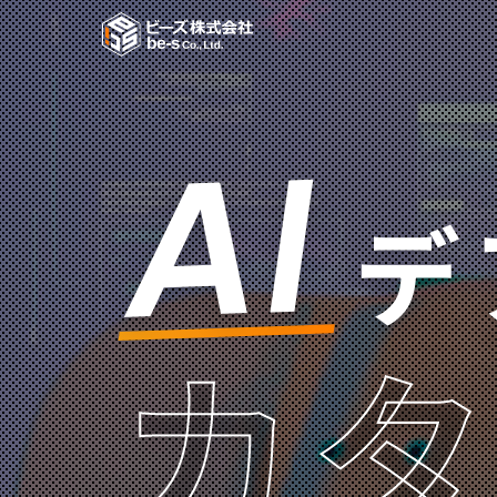
AI
デ
カ