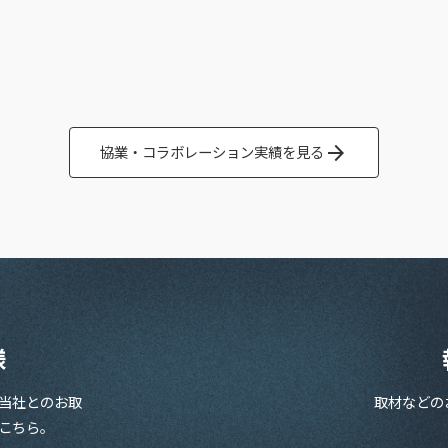
arrow_forward
協業・コラボレーション実績を見る
様
当社とのお取
取材などの
こちら。