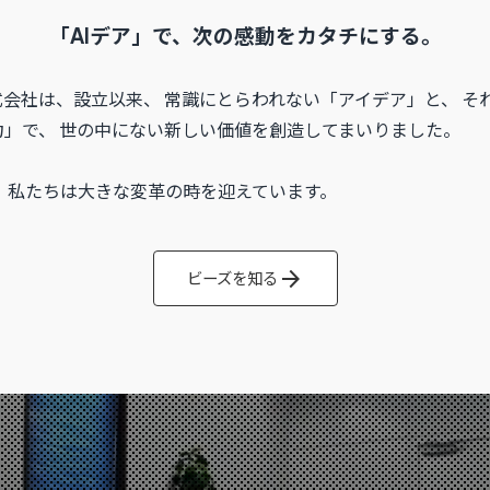
「AIデア」で、
次の感動をカタチにする。
式会社は、設立以来、 常識にとらわれない「アイデア」と、 そ
力」で、 世の中にない新しい価値を創造してまいりました。
、 私たちは大きな変革の時を迎えています。
arrow_forward
ビーズを知る