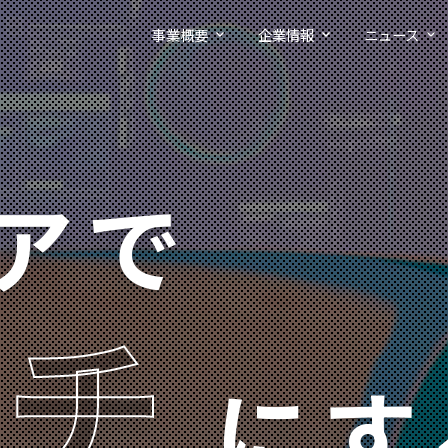
事業概要
企業情報
ニュース
アで
タチ
にす