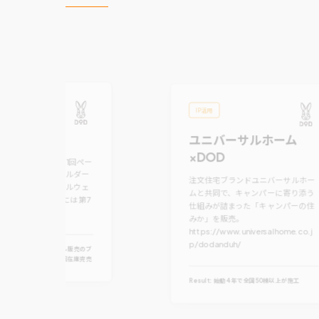
IP活用
×DOD
ユニバーサルホーム
×DOD
ブランドムックを年1回ペー
。付録として、ショルダー
注文住宅ブランドユニバーサルホー
卓上扇風機、テーブルウェ
ムと共同で、キャンパーに寄り添う
を監修。2025年には第7
仕組みが詰まった「キャンパーの住
。
みか」を販売。
https://www.universalhome.co.j
p/dodanduh/
一弾商品が宝島チャンネル販売のブ
ンドムック史上最速で初回在庫完売
Result:
始動4年で全国50棟以上が施工