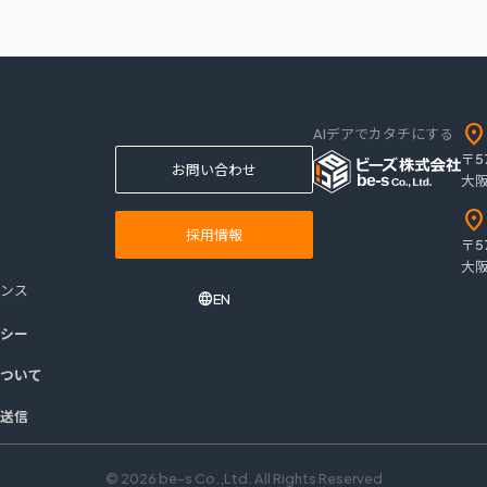
location_on
AIデアでカタチにする
〒5
お問い合わせ
大阪
location_on
採用情報
〒5
大阪
ンス
EN
シー
ついて
送信
© 2026 be-s Co.,Ltd. All Rights Reserved