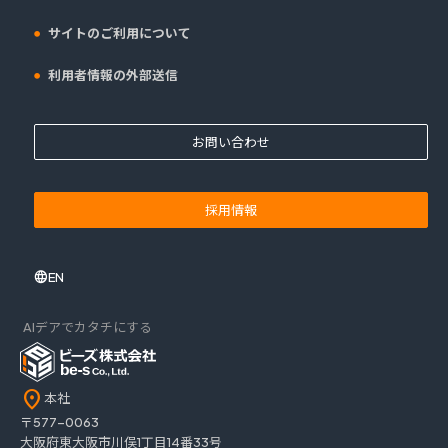
サイトのご利用について
利用者情報の外部送信
お問い合わせ
採用情報
EN
AIデアでカタチにする
location_on
本社
〒577-0063
大阪府東大阪市川俣1丁目14番33号